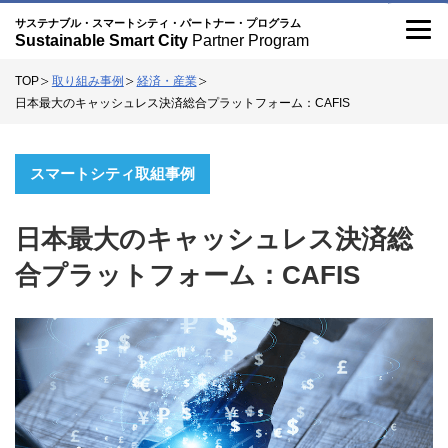
記
こ
サステナブル・スマートシティ・パートナー・プログラム
Sustainable Smart City
Partner Program
事
の
TOP
取り組み事例
経済・産業
サ
日本最大のキャッシュレス決済総合プラットフォーム：CAFIS
イ
ト
スマートシティ取組事例
に
つ
日本最大のキャッシュレス決済総
い
合プラットフォーム：CAFIS
て