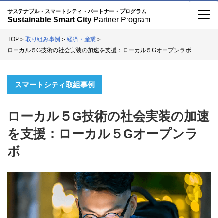
記
こ
サステナブル・スマートシティ・パートナー・プログラム
Sustainable Smart City
Partner Program
事
の
TOP
取り組み事例
経済・産業
サ
ローカル５G技術の社会実装の加速を支援：ローカル５Gオープンラボ
イ
ト
スマートシティ取組事例
に
つ
ローカル５G技術の社会実装の加速
い
を支援：ローカル５Gオープンラ
て
ボ