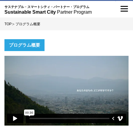
記
こ
サステナブル・スマートシティ・パートナー・プログラム
Sustainable Smart City
Partner Program
事
の
TOP
プログラム概要
サ
イ
プログラム概要
ト
に
つ
い
て