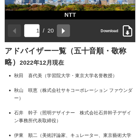
/
20
Download
前
次
の
の
ペ
ペ
アドバイザー一覧（五十音順・敬称
ー
ー
ジ
ジ
略）
2022年12月現在
秋田 喜代美（学習院大学・東京大学名誉教授）
秋山 咲恵（株式会社サキコーポレーション ファウンダ
ー）
石井 幹子（照明デザイナー 株式会社石井幹子デザイ
ン事務所代表取締役）
伊東 順二（美術評論家、キュレーター、東京藝術大学