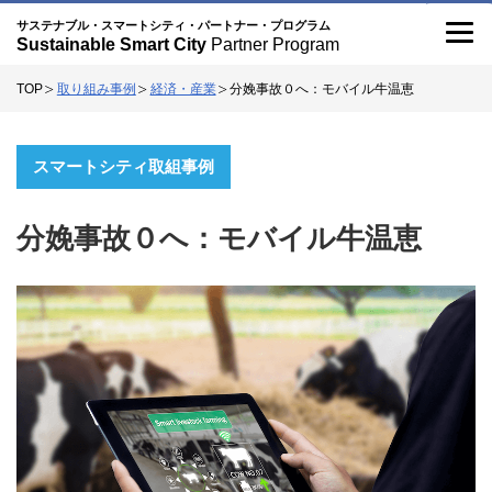
記
こ
サステナブル・スマートシティ・パートナー・プログラム
Sustainable Smart City
Partner Program
事
の
TOP
取り組み事例
経済・産業
分娩事故０へ：モバイル牛温恵
サ
イ
スマートシティ取組事例
ト
に
分娩事故０へ：モバイル牛温恵
つ
い
て