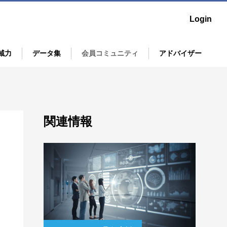
Login
域力
データ集
会員コミュニティ
アドバイザー
の「いま」を映す鏡「SUGATAMI」
ニュースリリース集
ア
UGATAMIレポートの読み解き例を解説！
ア
関連情報
esign Program
中心にした"まちづくり"
O等国際標準規格認証取得