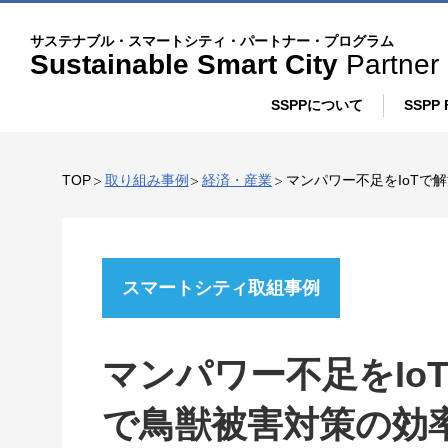
記
こ
サステナブル・スマートシティ・パートナー・プログラム
事
の
Sustainable Smart City
Partner
サ
SSPPについて
SSPP 
イ
プログラム概要
ト
TOP
取り組み事例
経済・産業
マンパワー不足をIoTで
に
SSPPの取り組み
つ
い
スマートシティ取組事例
て
マンパワー不足をIo
で鳥獣被害対策の効