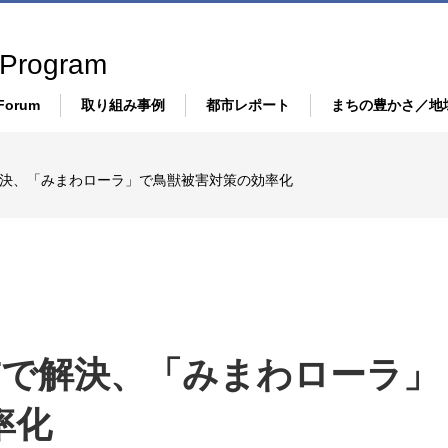
 Program
Forum
取り組み事例
都市レポート
まちの豊かさ／地
都市設計・インフラ
まち
解決、「みまわローラ」で鳥獣被害対策の効率化
S
モビリティ・交通・運輸
Co-d
エネルギー・環境
人を
経済・産業
IS
健康・医療・介護
Tで解決、「みまわローラ」
率化
教育・学習