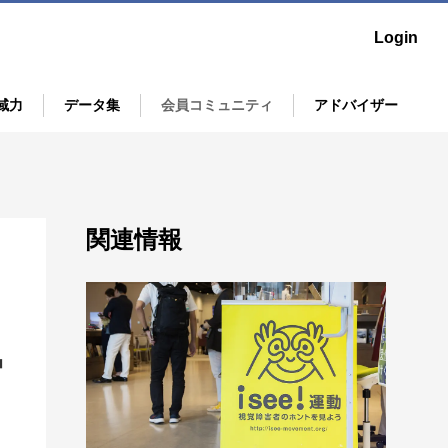
Login
域力
データ集
会員コミュニティ
アドバイザー
の「いま」を映す鏡「SUGATAMI」
ニュースリリース集
ア
UGATAMIレポートの読み解き例を解説！
ア
関連情報
esign Program
中心にした"まちづくり"
O等国際標準規格認証取得
官