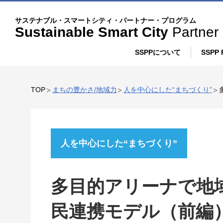
記
こ
サステナブル・スマートシティ・パートナー・プログラム
事
の
Sustainable Smart City
Partner
サ
SSPPについて
SSPP 
イ
プログラム概要
ト
TOP
まちの豊かさ/地域力
人を中心にした“まちづくり”
に
SSPPの取り組み
つ
い
人を中心にした“まちづくり”
て
多目的アリーナで地
民連携モデル（前編