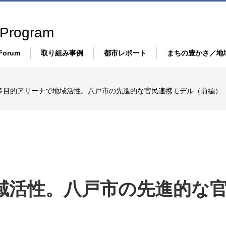
 Program
Forum
取り組み事例
都市レポート
まちの豊かさ／地
都市設計・インフラ
まち
多目的アリーナで地域活性。八戸市の先進的な官民連携モデル（前編）
S
モビリティ・交通・運輸
Co-d
エネルギー・環境
人を
経済・産業
IS
健康・医療・介護
域活性。八戸市の先進的な
）
教育・学習