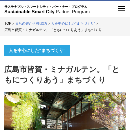
記
こ
サステナブル・スマートシティ・パートナー・プログラム
Sustainable Smart City
Partner Program
事
の
TOP
まちの豊かさ/地域力
人を中心にした“まちづくり”
サ
広島市皆賀・ミナガルテン。「ともにつくりあう」まちづくり
イ
ト
人を中心にした“まちづくり”
に
つ
広島市皆賀・ミナガルテン。「と
い
もにつくりあう」まちづくり
て