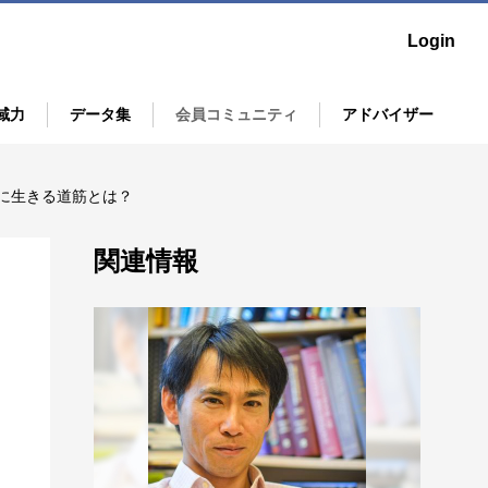
Login
域力
データ集
会員コミュニティ
アドバイザー
の「いま」を映す鏡「SUGATAMI」
ニュースリリース集
ア
に生きる道筋とは？
UGATAMIレポートの読み解き例を解説！
ア
関連情報
esign Program
中心にした"まちづくり"
O等国際標準規格認証取得