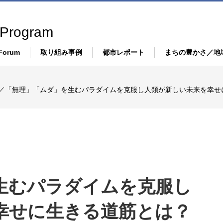
 Program
Forum
取り組み事例
都市レポート
まちの豊かさ／地
都市設計・インフラ
まち
子／「無理」「ムダ」を生むパラダイムを克服し人類が新しい未来を幸せ
S
モビリティ・交通・運輸
Co-d
エネルギー・環境
人を
経済・産業
IS
健康・医療・介護
生むパラダイムを克服し
幸せに生きる道筋とは？
教育・学習