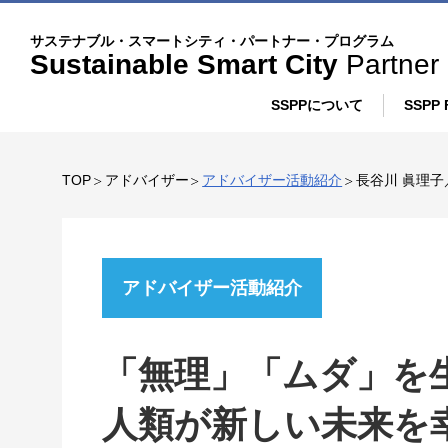
記
こ
サステナブル・スマートシティ・パートナー・プログラム
事
の
Sustainable Smart City
Partner
サ
SSPPについて
SSPP 
イ
プログラム概要
ト
TOP
アドバイザー
アドバイザー活動紹介
長谷川 眞理
に
SSPPの取り組み
つ
い
アドバイザー活動紹介
て
「無理」「ムダ」を
人類が新しい未来を