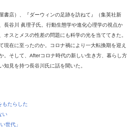
生活・文化・芸術・スポーツ
屋書店）、『ダーウィンの足跡を訪ねて』（集英社新
ICT・コミュニケーション・データ
、長谷川 眞理子氏。行動生態学や進化心理学の視点か
、オスとメスの性差の問題にも科学の光を当ててきた。
公共・安全・安心
て現在に至ったのか。コロナ禍により一大転換期を迎え
。そして、Afterコロナ時代の新しい生き方、暮らし方
い知見を持つ長谷川氏に話を聞いた。
をもたらした
ない
若い世代」