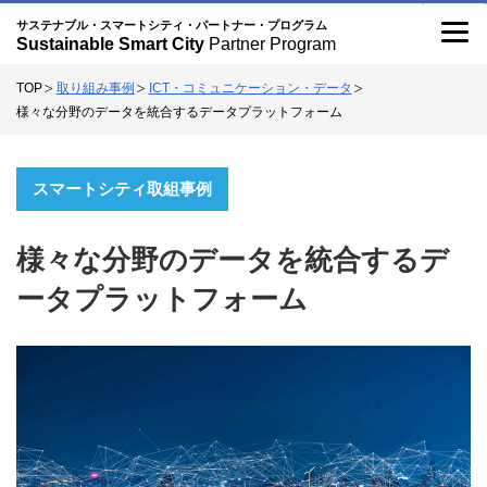
記
こ
サステナブル・スマートシティ・パートナー・プログラム
Sustainable Smart City
Partner Program
事
の
TOP
取り組み事例
ICT・コミュニケーション・データ
サ
様々な分野のデータを統合するデータプラットフォーム
イ
ト
スマートシティ取組事例
に
つ
様々な分野のデータを統合するデ
い
ータプラットフォーム
て